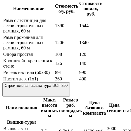
Стоимость
Стоимость
Наименование
новых,
б/у, руб.
руб.
Рама с лестницей для
лесов строительных
1390
1544
рамных, 60 м
Рама проходная для
лесов строительных
1206
1340
рамных, 60 м
Опора простая
108
120
Кронштейн крепления к
126
140
стене
Ригель настила (60х30)
891
990
Настил дер. (1х1)
360
400
Строительная вышка-тура ВСП 250
Макс.
Размер
Цена
высота
раб.
Цена
Наименования
базового
вышки,
площадки,
секции
ста
комплекта
м
м
Вышки-туры
Вышка-тура
3000