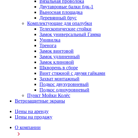
Вязальная проволока
Двутавровые балки бдк-1
Выносная площадка
Деревянный брус
Комплектующие для опалубки
Телескопические стойки
Замок универсальный Гамма
Унивилка
Тренога
Замок винтовой
Замок удлиненный
Замок клиновой
Шкворень в сборе
Винт стяжной с двумя гайками
Захват монтажный
Подкос двухуровневый
Подкос одноуровневый
Пункт Мойки Колёс
Ветрозащитные экраны
Цены на аренду
Цены на продажу
О компании