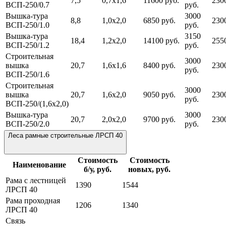
7,5
0,7х1,6
11600 руб.
230
ВСП-250/0.7
руб.
Вышка-тура
3000
8,8
1,0х2,0
6850 руб.
230
ВСП-250/1.0
руб.
Вышка-тура
3150
18,4
1,2х2,0
14100 руб.
255
ВСП-250/1.2
руб.
Строительная
3000
вышка
20,7
1,6х1,6
8400 руб.
230
руб.
ВСП-250/1.6
Строительная
3000
вышка
20,7
1,6х2,0
9050 руб.
230
руб.
ВСП-250/(1,6х2,0)
Вышка-тура
3000
20,7
2,0х2,0
9700 руб.
230
ВСП-250/2.0
руб.
Леса рамные строительные ЛРСП 40
Стоимость
Стоимость
Наименование
б/у, руб.
новых, руб.
Рама с лестницей
1390
1544
ЛРСП 40
Рама проходная
1206
1340
ЛРСП 40
Связь