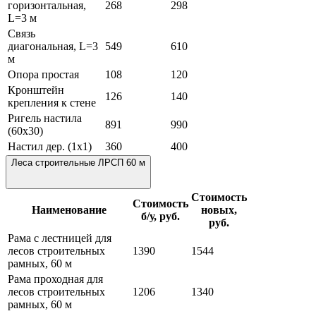
горизонтальная,
268
298
L=3 м
Связь
диагональная, L=3
549
610
м
Опора простая
108
120
Кронштейн
126
140
крепления к стене
Ригель настила
891
990
(60х30)
Настил дер. (1х1)
360
400
Леса строительные ЛРСП 60 м
Стоимость
Стоимость
Наименование
новых,
б/у, руб.
руб.
Рама с лестницей для
лесов строительных
1390
1544
рамных, 60 м
Рама проходная для
лесов строительных
1206
1340
рамных, 60 м