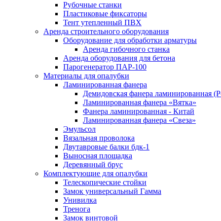
Рубочные станки
Пластиковые фиксаторы
Тент утепленный ПВХ
Аренда строительного оборудования
Оборудование для обработки арматуры
Аренда гибочного станка
Аренда оборудования для бетона
Парогенератор ПАР-100
Материалы для опалубки
Ламинированная фанера
Демидовская фанера ламинированная (Р
Ламинированная фанера «Вятка»
Фанера ламинированная - Китай
Ламинированная фанера «Свеза»
Эмульсол
Вязальная проволока
Двутавровые балки бдк-1
Выносная площадка
Деревянный брус
Комплектующие для опалубки
Телескопические стойки
Замок универсальный Гамма
Унивилка
Тренога
Замок винтовой