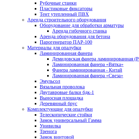
Рубочные станки
Пластиковые фиксаторы
Тент утепленный ПВХ
Аренда строительного оборудования
Оборудование для обработки арматуры
Аренда гибочного станка
Аренда оборудования для бетона
Парогенератор ПАР-100
Материалы для опалубки
Ламинированная фанера
Демидовская фанера ламинированная (Р
Ламинированная фанера «Вятка»
Фанера ламинированная - Китай
Ламинированная фанера «Свеза»
Эмульсол
Вязальная проволока
Двутавровые балки бдк-1
Выносная площадка
Деревянный брус
Комплектующие для опалубки
Телескопические стойки
Замок универсальный Гамма
Унивилка
Тренога
Замок винтовой